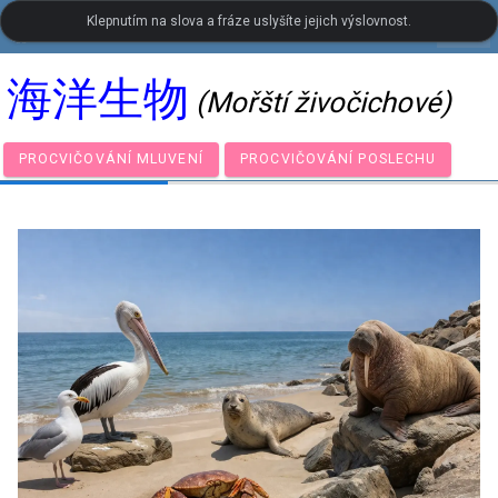
Klepnutím na slova a fráze uslyšíte jejich výslovnost.
settings
LanguageGuide.org
•
Čínský vizuální slovník
海洋生物
(Mořští živočichové)
PROCVIČOVÁNÍ MLUVENÍ
PROCVIČOVÁNÍ POSLECHU