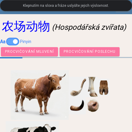
Klepnutím na slova a fráze uslyšíte jejich výslovnost.
settings
LanguageGuide.org
•
Čínský vizuální slovník
农场动物
(Hospodářská zvířata)
Aa
Pinyin
PROCVIČOVÁNÍ MLUVENÍ
PROCVIČOVÁNÍ POSLECHU