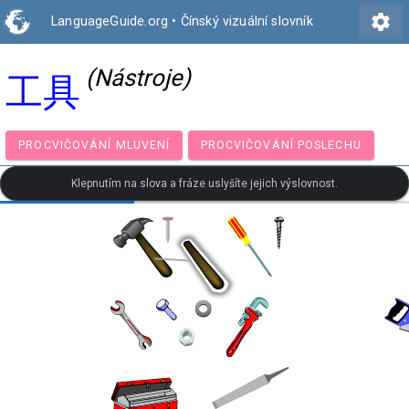
settings
LanguageGuide.org
•
Čínský vizuální slovník
(Nástroje)
工具
PROCVIČOVÁNÍ MLUVENÍ
PROCVIČOVÁNÍ POSLECH
Klepnutím na slova a fráze uslyšíte jejich výslovnost.