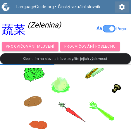
settings
LanguageGuide.org
•
Čínský vizuální slovník
(Zelenina)
蔬菜
Aa
Pinyin
PROCVIČOVÁNÍ MLUVENÍ
PROCVIČOVÁNÍ POSLECH
Klepnutím na slova a fráze uslyšíte jejich výslovnost.