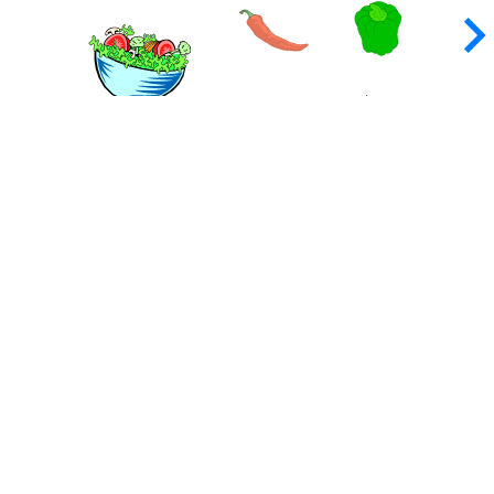
keyboard_arrow_