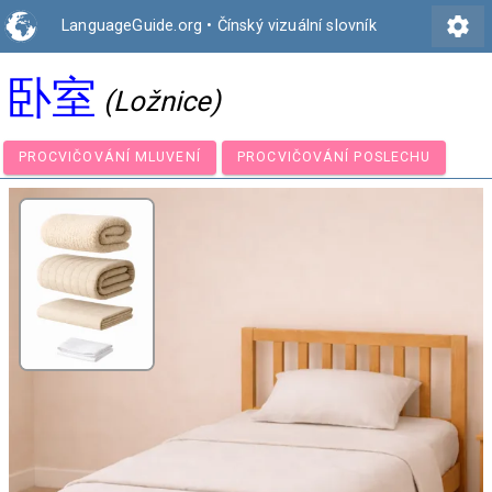
settings
LanguageGuide.org
•
Čínský vizuální slovník
卧室
(Ložnice)
PROCVIČOVÁNÍ MLUVENÍ
PROCVIČOVÁNÍ POSLECHU