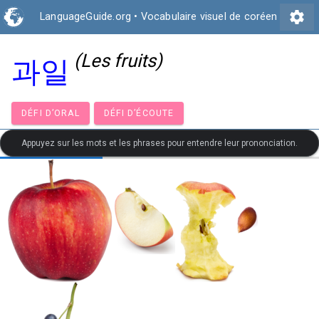
settings
LanguageGuide.org
•
Vocabulaire visuel de coréen
(Les fruits)
과일
DÉFI D’ORAL
DÉFI D’ÉCOUTE
Appuyez sur les mots et les phrases pour entendre leur prononciation.