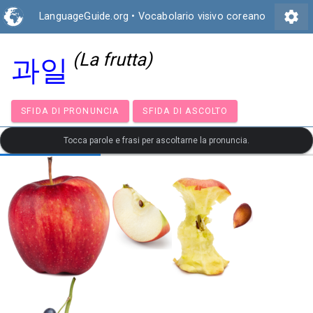
settings
LanguageGuide.org
•
Vocabolario visivo coreano
(La frutta)
과일
SFIDA DI PRONUNCIA
SFIDA DI ASCOLTO
Tocca parole e frasi per ascoltarne la pronuncia.