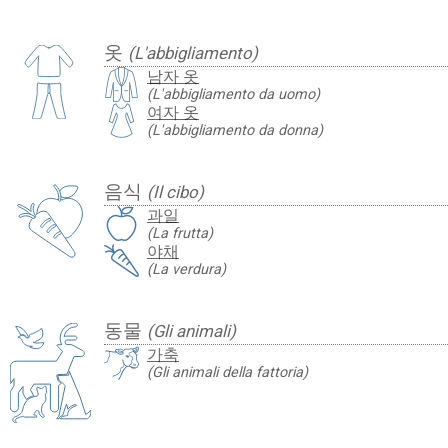
옷
(L'abbigliamento)
남자 옷
(L'abbigliamento da uomo)
여자 옷
(L'abbigliamento da donna)
음식
(Il cibo)
과일
(La frutta)
야채
(La verdura)
동물
(Gli animali)
가축
(Gli animali della fattoria)