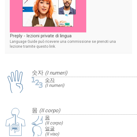
Preply - lezioni private di lingua
Language Guide può ricevere una commissione se prenoti una
lezione tramite questo link.
숫자
(I numeri)
숫자
(I numeri)
몸
(Il corpo)
몸
(Il corpo)
얼굴
(Il viso)