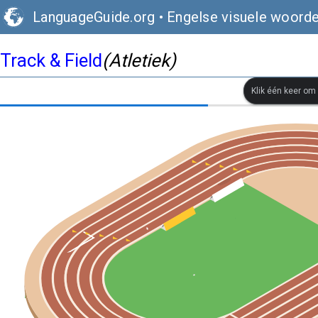
LanguageGuide.org
•
Engelse visuele woord
Track & Field
(Atletiek)
Klik één keer om