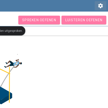
settings
SPREKEN OEFENEN
LUISTEREN OEFENEN
den uitgesproken.