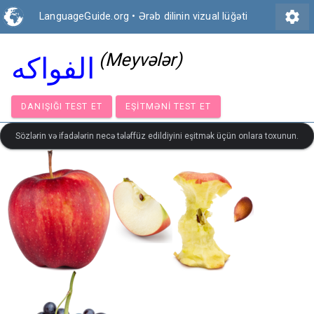
settings
LanguageGuide.org
•
Ərəb dilinin vizual lüğəti
(Meyvələr)
الفواكه
DANIŞIĞI TEST ET
EŞITMƏNI TEST ET
Sözlərin və ifadələrin necə tələffüz edildiyini eşitmək üçün onlara toxunun.