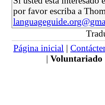
Si usted está interesado 
por favor escriba a Thom
languageguide.org@gma
Trad
Página inicial
|
Contácte
|
Voluntariado