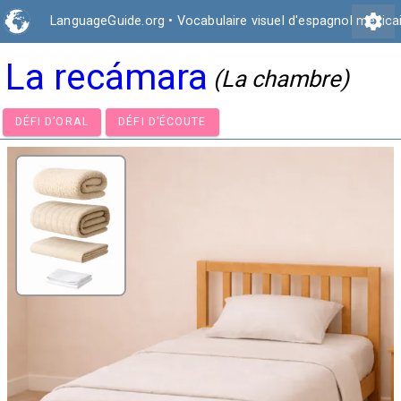
settings
LanguageGuide.org
•
Vocabulaire visuel d'espagnol mexica
La recámara
(La chambre)
DÉFI D’ORAL
DÉFI D’ÉCOUTE