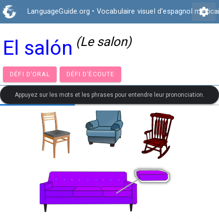
settings
LanguageGuide.org
•
Vocabulaire visuel d'espagnol mexica
(Le salon)
El salón
DÉFI D’ORAL
DÉFI D’ÉCOUTE
Appuyez sur les mots et les phrases pour entendre leur prononciation.