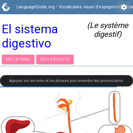
settings
LanguageGuide.org
•
Vocabulaire visuel d'espagnol mexica
(Le système
El sistema
digestif)
digestivo
DÉFI D’ORAL
DÉFI D’ÉCOUTE
Appuyez sur les mots et les phrases pour entendre leur prononciation.