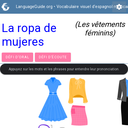
settings
LanguageGuide.org
•
Vocabulaire visuel d'espagnol mexica
(Les vêtements
La ropa de
féminins)
mujeres
DÉFI D’ORAL
DÉFI D’ÉCOUTE
Appuyez sur les mots et les phrases pour entendre leur prononciation.