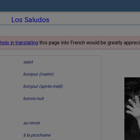
Los Saludos
help in translating
this page into French would be greatly apprec
salut
bonjour (matin)
bonjour (après-midi)
bonne nuit
au revoir
à la prochaine