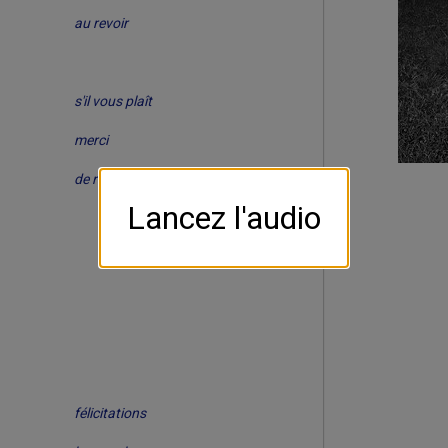
au revoir
s'il vous plaît
merci
de rein
Lancez l'audio
félicitations