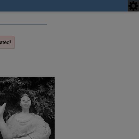
iated!