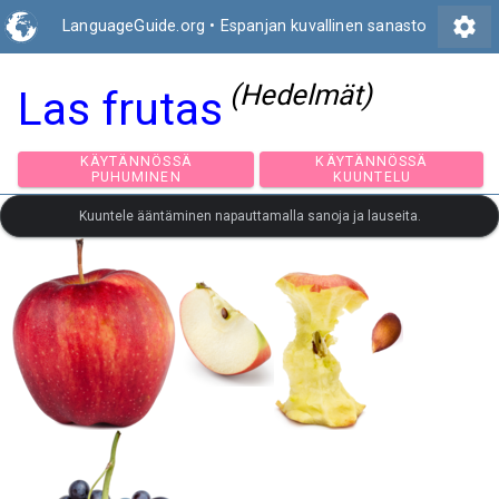
settings
LanguageGuide.org
•
Espanjan kuvallinen sanasto
(Hedelmät)
Las frutas
KÄYTÄNNÖSSÄ
KÄYTÄNNÖSSÄ
PUHUMINEN
KUUNTELU
Kuuntele ääntäminen napauttamalla sanoja ja lauseita.