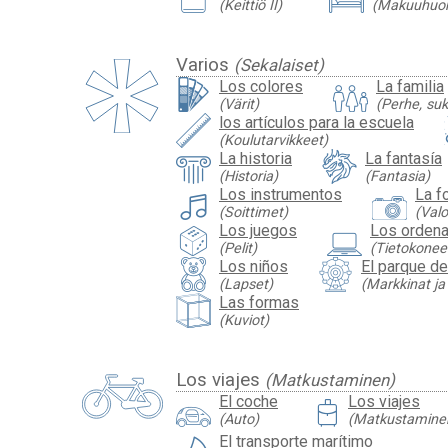
(Keittiö II)
(Makuuhuo
Varios
(Sekalaiset)
Los colores
La familia
(Värit)
(Perhe, suk
los artículos para la escuela
(Koulutarvikkeet)
La historia
La fantasía
(Historia)
(Fantasia)
Los instrumentos
La f
(Soittimet)
(Val
Los juegos
Los orden
(Pelit)
(Tietokonee
Los niños
El parque de
(Lapset)
(Markkinat ja
Las formas
(Kuviot)
Los viajes
(Matkustaminen)
travel_luggage_and_bags
El coche
Los viajes
(Auto)
(Matkustamine
El transporte marítimo