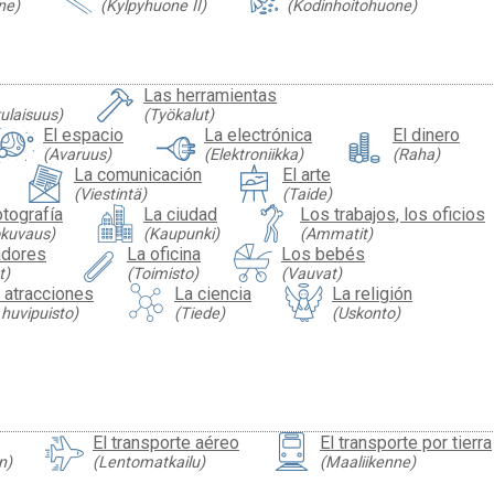
ne)
(Kylpyhuone II)
(Kodinhoitohuone)
Las herramientas
ulaisuus)
(Työkalut)
El espacio
La electrónica
El dinero
(Avaruus)
(Elektroniikka)
(Raha)
La comunicación
El arte
(Viestintä)
(Taide)
otografía
La ciudad
Los trabajos, los oficios
okuvaus)
(Kaupunki)
(Ammatit)
adores
La oficina
Los bebés
t)
(Toimisto)
(Vauvat)
 atracciones
La ciencia
La religión
 huvipuisto)
(Tiede)
(Uskonto)
El transporte aéreo
El transporte por tierra
n)
(Lentomatkailu)
(Maaliikenne)