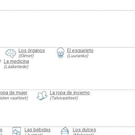
Los órganos
El esqueleto
(Elimet)
(Luuranko)
La medicina
(Lääketiede)
ropa de mujer
La ropa de invierno
isten vaatteet)
(Talvivaatteet)
as
Las bebidas
Los dulces