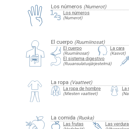
Los números
(Numerot)
Los números
(Numerot)
El cuerpo
(Ruumiinosat)
El cuerpo
La cara
(Ruumiinosat)
(Kasvot)
El sistema digestivo
(Ruuansulatusjärjestelmä)
La ropa
(Vaatteet)
La ropa de hombre
La 
(Miesten vaatteet)
(Na
La comida
(Ruoka)
Las frutas
Las verdur