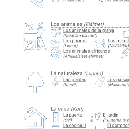
(Hedelmät)
(Vihannekset
Los animales
(Eläimet)
Los animales de la granja
(Maatilan eläimet)
Los pájaros
Los mamí
(Linnut)
(Nisäkkäät)
Los animales africanos
(Afrikkalaiset eläimet)
La naturaleza
(Luonto)
Las plantas
Los paisaj
(Kasvit)
(Maisemat)
La casa
(Koti)
La puerta
El jardín
(Ovi)
(Puutarha ja p
La cocina II
El dormitor