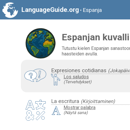
LanguageGuide.org
Espanja
•
Espanjan kuvall
Tutustu kielen Espanjan sanastoon 
haasteiden avulla.
Expresiones cotidianas
(Jokapäivä
Los saludos
(Tervehdykset)
La escritura
(Kirjoittaminen)
Mostrar palabra
(Näytä sana)