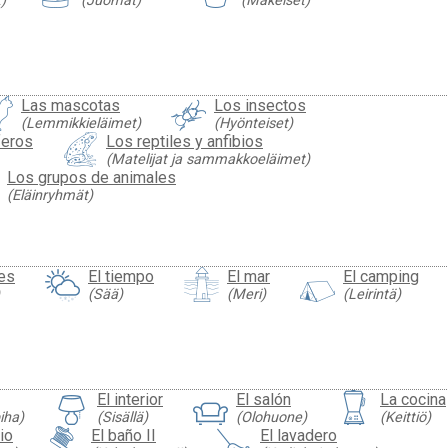
)
(Juomat)
(Makeiset)
Las mascotas
Los insectos
(Lemmikkieläimet)
(Hyönteiset)
feros
Los reptiles y anfibios
(Matelijat ja sammakkoeläimet)
Los grupos de animales
(Eläinryhmät)
es
El tiempo
El mar
El camping
(Sää)
(Meri)
(Leirintä)
El interior
El salón
La cocina
iha)
(Sisällä)
(Olohuone)
(Keittiö)
io
El baño II
El lavadero