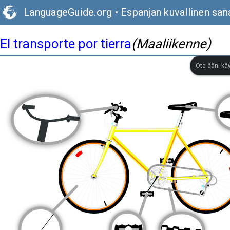
LanguageGuide.org
•
Espanjan kuvallinen san
El transporte por tierra
(Maaliikenne)
Ota ääni kä