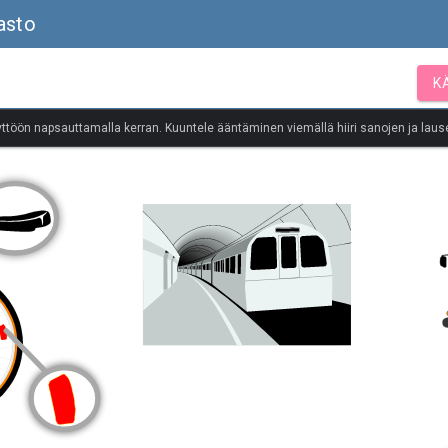
asto
K
yttöön napsauttamalla kerran. Kuuntele ääntäminen viemällä hiiri sanojen ja lause