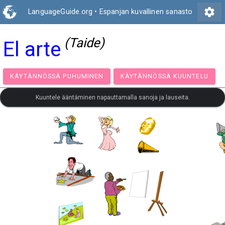
settings
LanguageGuide.org
•
Espanjan kuvallinen sanasto
(Taide)
El arte
KÄYTÄNNÖSSÄ PUHUMINEN
KÄYTÄNNÖSSÄ KUUNT
Kuuntele ääntäminen napauttamalla sanoja ja lauseita.