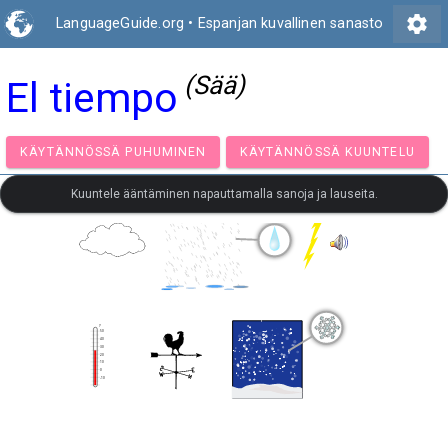
settings
LanguageGuide.org
•
Espanjan kuvallinen sanasto
(Sää)
El tiempo
KÄYTÄNNÖSSÄ PUHUMINEN
KÄYTÄNNÖSSÄ KUUNT
Kuuntele ääntäminen napauttamalla sanoja ja lauseita.