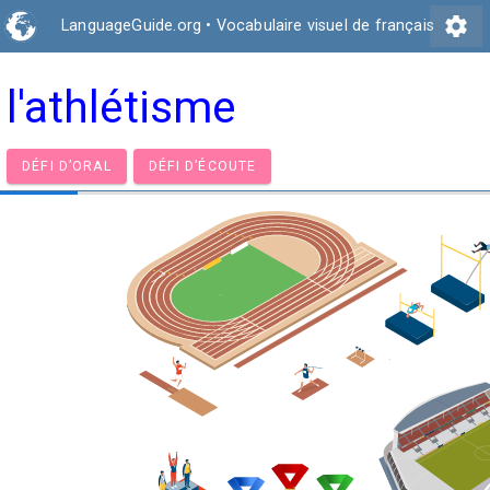
settings
LanguageGuide.org
•
Vocabulaire visuel de français
l'athlétisme
DÉFI D’ORAL
DÉFI D’ÉCOUTE