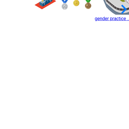
keyboard_arrow_
gender practice ..