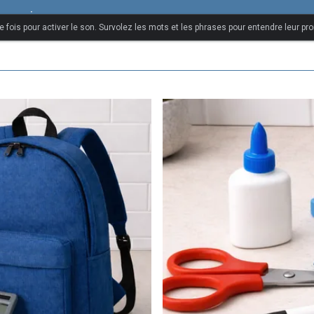
rançais
 fois pour activer le son. Survolez les mots et les phrases pour entendre leur pr