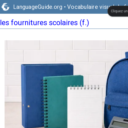
LanguageGuide.org
•
Vocabulaire visuel de f
Cliquez une
les fournitures scolaires (f.)