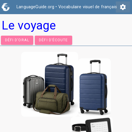
settings
LanguageGuide.org
•
Vocabulaire visuel de français
Le voyage
DÉFI D’ORAL
DÉFI D’ÉCOUTE