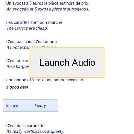
Un avocat à 5 euros la pièce est hors de prix.
An avocado at 5 euros a piece is outrageous.
Les carottes sont bon marché.
The carrots are cheap.
.
C'est pas cher. C'est donné
It's not expensive. It's given
Launch Audio
C'est une aubaine.
It's a bargain
/
une bonne affaire
une bonne occasion
a good deal
le luxe
luxury
C'est de la camelote.
It's really worthless/low quality.