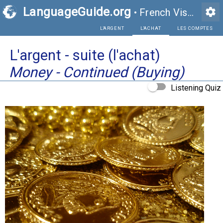
LanguageGuide.org
settings
•
French Visual Vocabulary
L'ARGENT
L'A
L'argent - suite (l'achat)
Money - Continued (Buying)
Listening Quiz