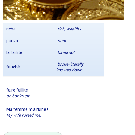
riche
rich, wealthy
pauvre
poor
la faillite
bankrupt
broke- literally
fauché
'mowed down'
faire faillite
go bankrupt
Ma femme m'a ruiné !
My wife ruined me.