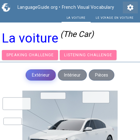
settings
LanguageGuide.org
•
French Visual Vocabulary
LA VOITURE
(The Car)
La voiture
SPEAKING CHALLENGE
LISTENING CHALLENGE
Extérieur
Intérieur
Pièces