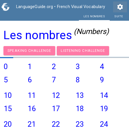
settings
LanguageGuide.org
•
French Visual Vocabulary
L
(Numbers)
Les nombres
SPEAKING CHALLENGE
LISTENING CHALLENGE
0
1
2
3
4
5
6
7
8
9
10
11
12
13
14
15
16
17
18
19
20
21
22
23
24