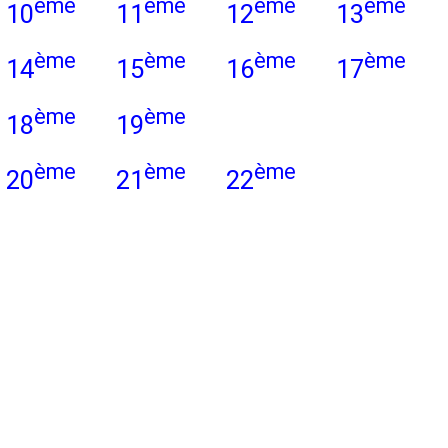
ème
ème
ème
ème
10
11
12
13
ème
ème
ème
ème
14
15
16
17
ème
ème
18
19
ème
ème
ème
20
21
22