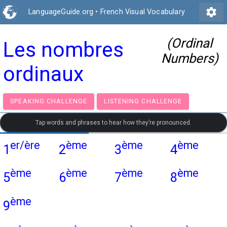
settings
LanguageGuide.org
•
French Visual Vocabulary
(Ordinal
Les nombres
Numbers)
ordinaux
SPEAKING CHALLENGE
LISTENING CHALLENGE
Tap words and phrases to hear how they’re pronounced.
er/ère
ème
ème
ème
1
2
3
4
ème
ème
ème
ème
5
6
7
8
ème
9