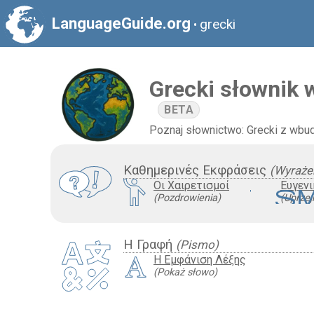
LanguageGuide.org
grecki
•
Grecki słownik 
BETA
Poznaj słownictwo: Grecki z wbu
Καθημερινές Εκφράσεις
(Wyraże
Οι Χαιρετισμοί
Ευγεν
heart_s
(Pozdrowienia)
(Uprze
Η Γραφή
(Pismo)
Η Εμφάνιση Λέξης
(Pokaż słowo)