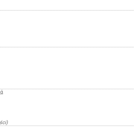
κά
ści)