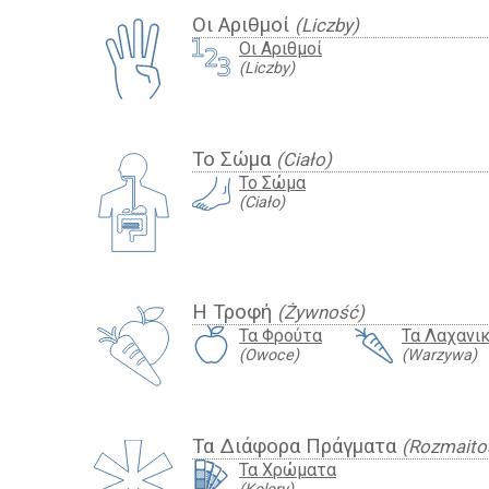
Οι Αριθμοί
(Liczby)
Οι Αριθμοί
(Liczby)
Το Σώμα
(Ciało)
Το Σώμα
(Ciało)
Η Τροφή
(Żywność)
Τα Φρούτα
Τα Λαχανι
(Owoce)
(Warzywa)
Τα Διάφορα Πράγματα
(Rozmaito
Τα Χρώματα