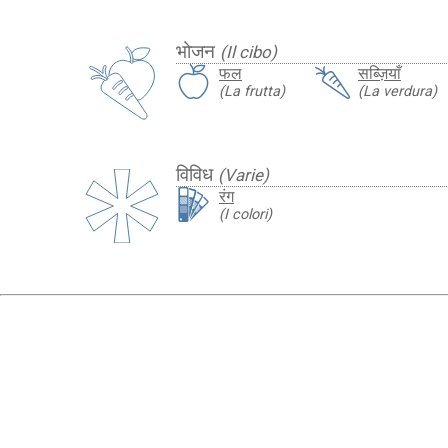
भोजन
(Il cibo)
फल
सब्ज़ियाँ
(La frutta)
(La verdura)
विविध
(Varie)
रंग
(I colori)