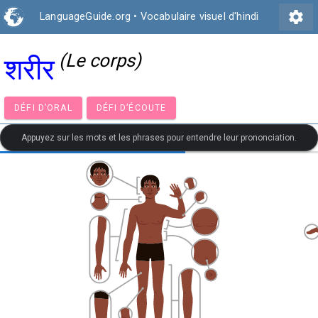
settings
LanguageGuide.org
•
Vocabulaire visuel d'hindi
(Le corps)
शरीर
DÉFI D’ORAL
DÉFI D’ÉCOUTE
Appuyez sur les mots et les phrases pour entendre leur prononciation.