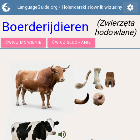
settings
LanguageGuide.org
•
Holenderski słownik wizualny
(Zwierzęta
Boerderijdieren
hodowlane)
ĆWICZ MÓWIENIE
ĆWICZ SŁUCHANIE
volume_up