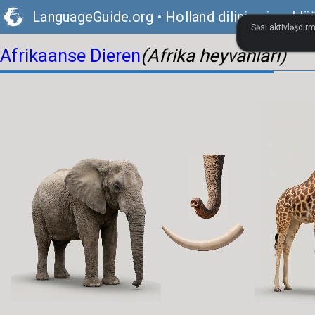
LanguageGuide.org
•
Holland dilinin vizual lü
Səsi aktivləşdirm
Afrikaanse Dieren
(Afrika heyvanları)