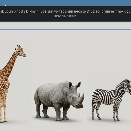
ğəti
ək üçün bir dəfə klikləyin. Sözlərin və ifadələrin necə tələffüz edildiyini eşitmək üç
üzərinə gətirin.