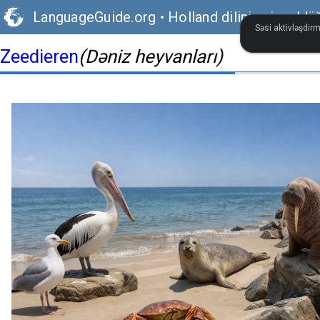
LanguageGuide.org
•
Holland dilinin vizual lü
Səsi aktivləşdirm
Zeedieren
(Dəniz heyvanları)