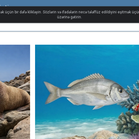
ğəti
ək üçün bir dəfə klikləyin. Sözlərin və ifadələrin necə tələffüz edildiyini eşitmək üç
üzərinə gətirin.