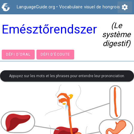
settings
LanguageGuide.org
•
Vocabulaire visuel de hongrois
(Le
Emésztőrendszer
système
digestif)
DÉFI D’ORAL
DÉFI D’ÉCOUTE
Appuyez sur les mots et les phrases pour entendre leur prononciation.