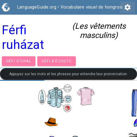
settings
LanguageGuide.org
•
Vocabulaire visuel de hongrois
(Les vêtements
Férfi
masculins)
ruházat
DÉFI D’ORAL
DÉFI D’ÉCOUTE
Appuyez sur les mots et les phrases pour entendre leur prononciation.