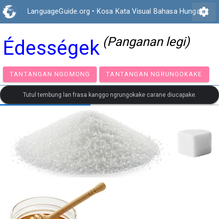
settings
LanguageGuide.org
•
Kosa Kata Visual Bahasa Hungaria
(Panganan legi)
Édességek
TANTANGAN NGOMONG
TANTANGAN NGRUNGOK
Tutul tembung lan frasa kanggo ngrungokake carane diucapake.