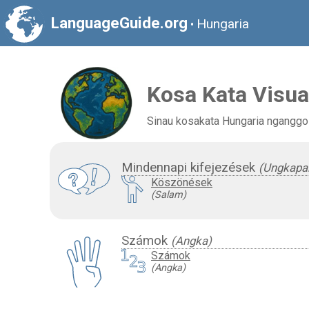
LanguageGuide.org
Hungaria
•
Kosa Kata Visua
Sinau kosakata Hungaria nganggo 
Mindennapi kifejezések
(Ungkapan
Köszönések
(Salam)
Számok
(Angka)
Számok
(Angka)