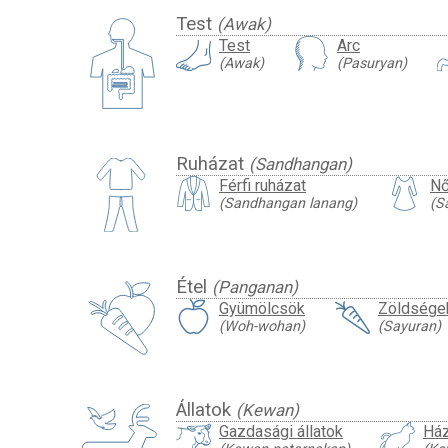
Test
(Awak)
Test
Arc
(Awak)
(Pasuryan)
Ruházat
(Sandhangan)
Férfi ruházat
Nő
(Sandhangan lanang)
(S
Étel
(Panganan)
Gyümölcsök
Zöldsége
(Woh-wohan)
(Sayuran)
Állatok
(Kewan)
Gazdasági állatok
Ház