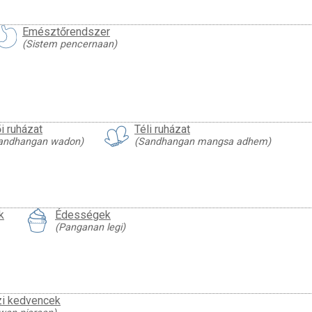
Emésztőrendszer
(Sistem pencernaan)
i ruházat
Téli ruházat
andhangan wadon)
(Sandhangan mangsa adhem)
k
Édességek
(Panganan legi)
i kedvencek