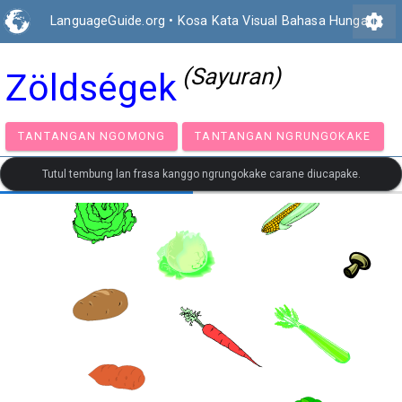
settings
LanguageGuide.org
•
Kosa Kata Visual Bahasa Hungaria
(Sayuran)
Zöldségek
TANTANGAN NGOMONG
TANTANGAN NGRUNGOK
Tutul tembung lan frasa kanggo ngrungokake carane diucapake.