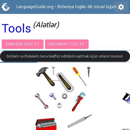
settings
LanguageGuide.org
•
Britaniya İngilis dili vizual lüğəti
(Alətlər)
Tools
DANIŞIĞI TEST ET
EŞITMƏNI TEST ET
Sözlərin və ifadələrin necə tələffüz edildiyini eşitmək üçün onlara toxunun.