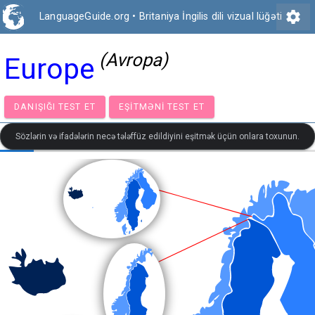
settings
LanguageGuide.org
•
Britaniya İngilis dili vizual lüğəti
(Avropa)
Europe
DANIŞIĞI TEST ET
EŞITMƏNI TEST ET
Sözlərin və ifadələrin necə tələffüz edildiyini eşitmək üçün onlara toxunun.