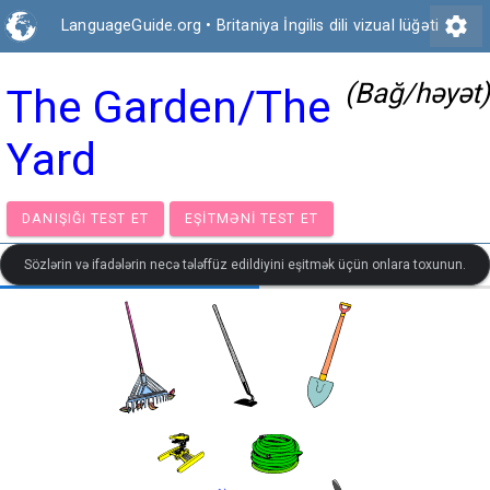
settings
LanguageGuide.org
•
Britaniya İngilis dili vizual lüğəti
(Bağ/həyət)
The Garden/The
Yard
DANIŞIĞI TEST ET
EŞITMƏNI TEST ET
Sözlərin və ifadələrin necə tələffüz edildiyini eşitmək üçün onlara toxunun.