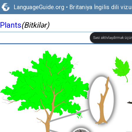
LanguageGuide.org
•
Britaniya İngilis dili vizu
Plants
(Bitkilər)
Səsi aktivləşdirmək üçün 