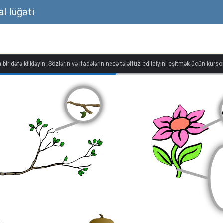
al lüğəti
bir dəfə klikləyin. Sözlərin və ifadələrin necə tələffüz edildiyini eşitmək üçün kursor