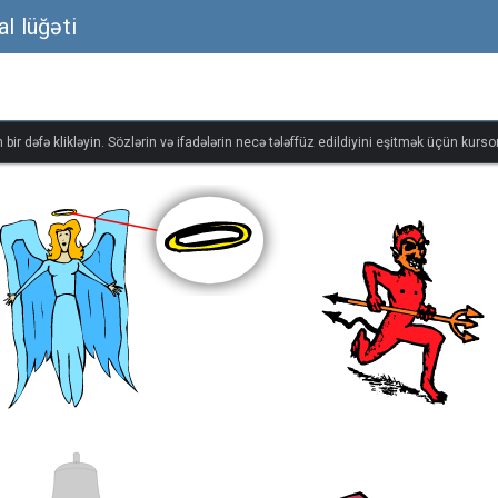
al lüğəti
bir dəfə klikləyin. Sözlərin və ifadələrin necə tələffüz edildiyini eşitmək üçün kursor