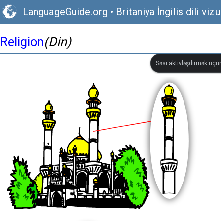
LanguageGuide.org
•
Britaniya İngilis dili vizu
Religion
(Din)
Səsi aktivləşdirmək üçün 