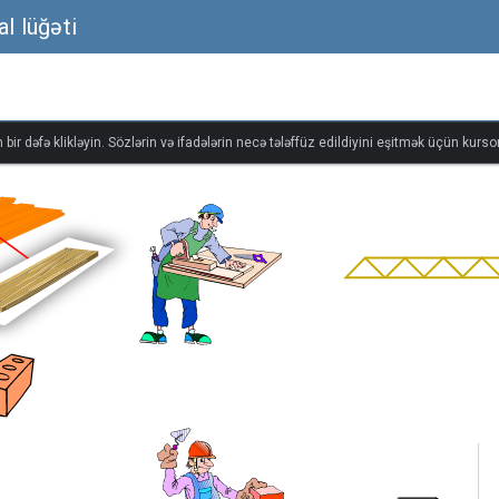
al lüğəti
bir dəfə klikləyin. Sözlərin və ifadələrin necə tələffüz edildiyini eşitmək üçün kursor