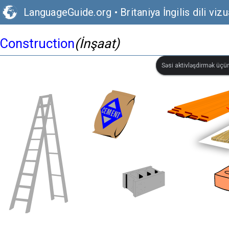
LanguageGuide.org
•
Britaniya İngilis dili vizu
Construction
(İnşaat)
Səsi aktivləşdirmək üçün 