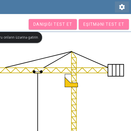
settings
DANIŞIĞI TEST ET
EŞITMƏNI TEST ET
u onların üzərinə gətirin.