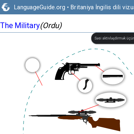
LanguageGuide.org
•
Britaniya İngilis dili vizu
The Military
(Ordu)
Səsi aktivləşdirmək üçün 