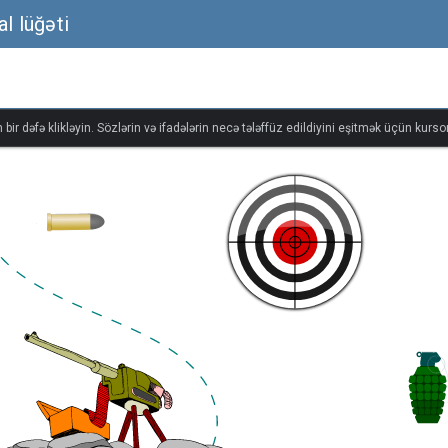
al lüğəti
bir dəfə klikləyin. Sözlərin və ifadələrin necə tələffüz edildiyini eşitmək üçün kursor