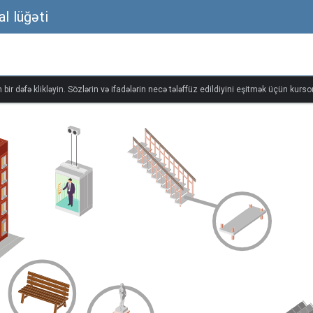
al lüğəti
bir dəfə klikləyin. Sözlərin və ifadələrin necə tələffüz edildiyini eşitmək üçün kursor