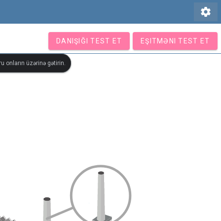
settings
DANIŞIĞI TEST ET
EŞITMƏNI TEST ET
u onların üzərinə gətirin.