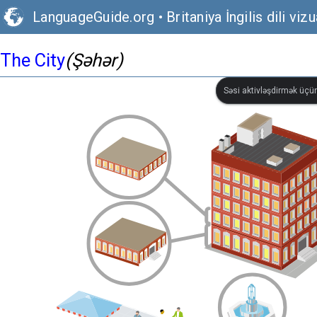
LanguageGuide.org
•
Britaniya İngilis dili vizu
The City
(Şəhər)
Səsi aktivləşdirmək üçün 