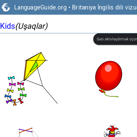
LanguageGuide.org
•
Britaniya İngilis dili vizu
Kids
(Uşaqlar)
Səsi aktivləşdirmək üçün 