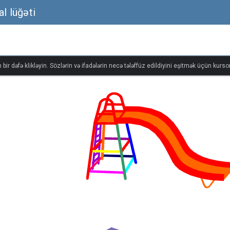
al lüğəti
bir dəfə klikləyin. Sözlərin və ifadələrin necə tələffüz edildiyini eşitmək üçün kursor