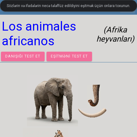
Sözlərin və ifadələrin necə tələffüz edildiyini eşitmək üçün onlara toxunun.
settings
LanguageGuide.org
•
İspan dilinin vizual lüğəti
Los animales
(Afrika
africanos
heyvanları)
DANIŞIĞI TEST ET
EŞITMƏNI TEST ET