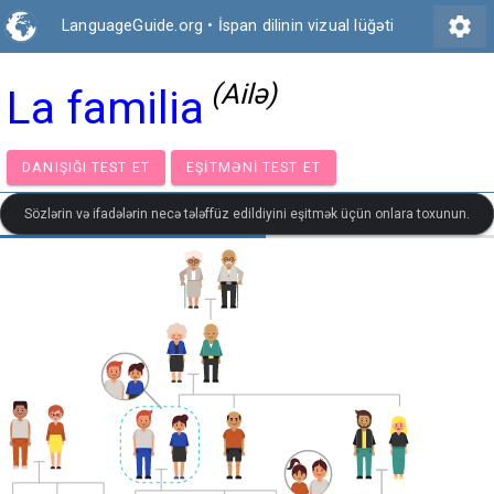
settings
LanguageGuide.org
•
İspan dilinin vizual lüğəti
(Ailə)
La familia
DANIŞIĞI TEST ET
EŞITMƏNI TEST ET
Sözlərin və ifadələrin necə tələffüz edildiyini eşitmək üçün onlara toxunun.